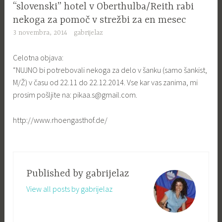
“slovenski” hotel v Oberthulba/Reith rabi
nekoga za pomoč v strežbi za en mesec
3 novembra, 2014
gabrijelaz
Celotna objava:
“NUJNO bi potrebovali nekoga za delo v šanku (samo šankist,
M/Ž) v času od 22.11 do 22.12.2014. Vse kar vas zanima, mi
prosim pošljite na:
pikaa.s@gmail.com
.
http://www.rhoengasthof.de/
Published by
gabrijelaz
View all posts by gabrijelaz