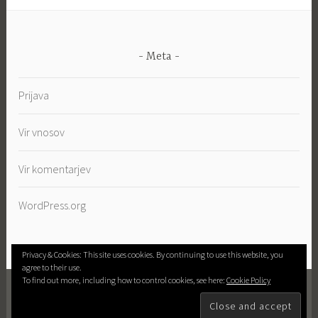
Meta
Prijava
Vir vnosov
Vir komentarjev
WordPress.org
Privacy & Cookies: This site uses cookies. By continuing to use this website, you
agree to their use.
To find out more, including how to control cookies, see here:
Cookie Policy
PROUDLY POWERED BY WORDPRESS
|
THEME:
DARA BY
AUTOMATTIC
.