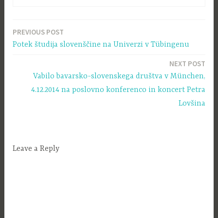
PREVIOUS POST
Navigacija
Potek študija slovenščine na Univerzi v Tübingenu
prispevka
NEXT POST
Vabilo bavarsko-slovenskega društva v München,
4.12.2014 na poslovno konferenco in koncert Petra
Lovšina
Leave a Reply