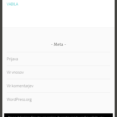
VABILA
Meta
Prijava
Vir vnosov
Vir komentarjev
WordPress.org