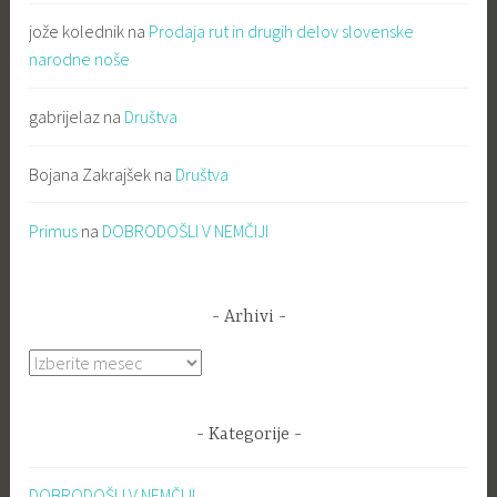
jože kolednik
na
Prodaja rut in drugih delov slovenske
narodne noše
gabrijelaz
na
Društva
Bojana Zakrajšek
na
Društva
Primus
na
DOBRODOŠLI V NEMČIJI
Arhivi
Arhivi
Kategorije
DOBRODOŠLI V NEMČIJI