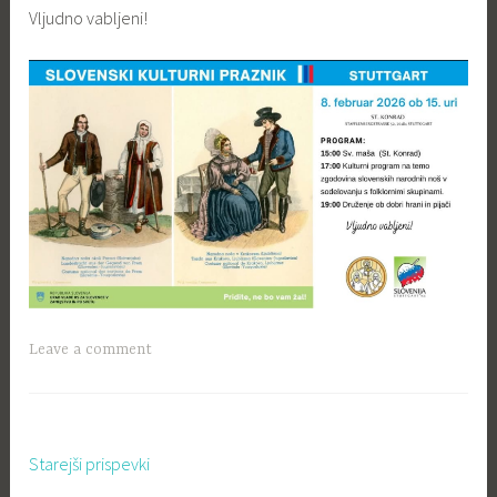
Vljudno vabljeni!
Leave a comment
Starejši prispevki
Navigacija