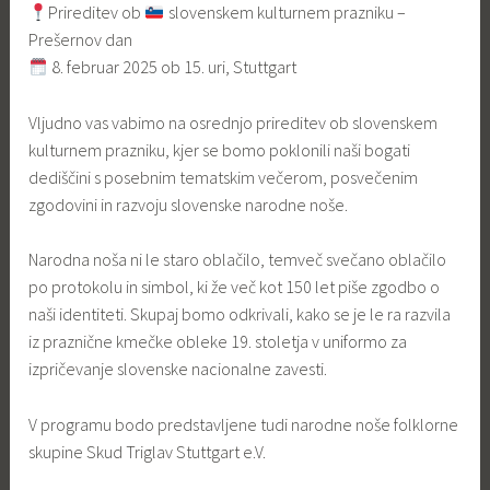
Prireditev ob
slovenskem kulturnem prazniku –
Prešernov dan
8. februar 2025 ob 15. uri, Stuttgart
Vljudno vas vabimo na osrednjo prireditev ob slovenskem
kulturnem prazniku, kjer se bomo poklonili naši bogati
dediščini s posebnim tematskim večerom, posvečenim
zgodovini in razvoju slovenske narodne noše.
Narodna noša ni le staro oblačilo, temveč svečano oblačilo
po protokolu in simbol, ki že več kot 150 let piše zgodbo o
naši identiteti. Skupaj bomo odkrivali, kako se je le ra razvila
iz praznične kmečke obleke 19. stoletja v uniformo za
izpričevanje slovenske nacionalne zavesti.
V programu bodo predstavljene tudi narodne noše folklorne
skupine Skud Triglav Stuttgart e.V.