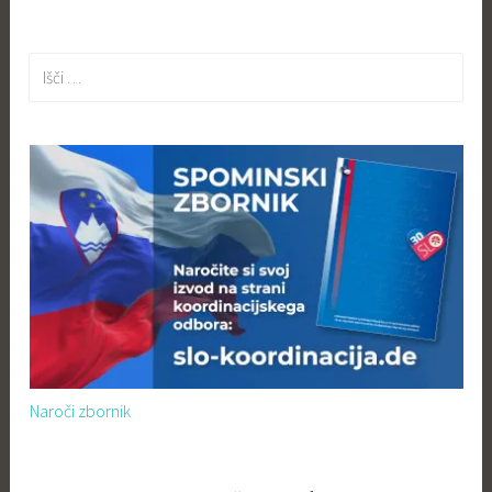
prispevkov
Išči:
Naroči zbornik