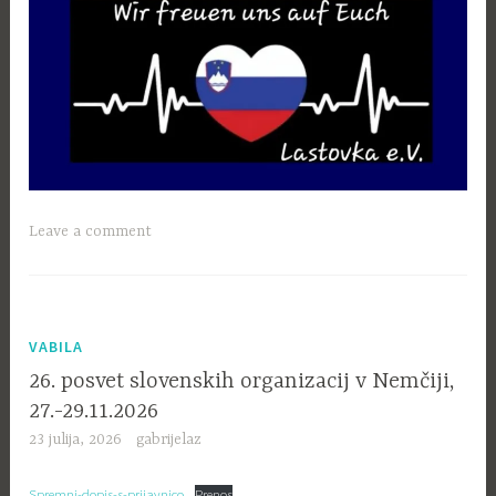
Leave a comment
VABILA
26. posvet slovenskih organizacij v Nemčiji,
27.-29.11.2026
23 julija, 2026
gabrijelaz
Spremni-dopis-s-prijavnico
Prenos