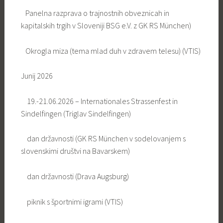
Panelna razprava o trajnostnih obveznicah in
kapitalskih trgih v Sloveniji BSG e.V. z GK RS München)
Okrogla miza (tema mlad duh v zdravem telesu) (VTIS)
Junij 2026
19.-21.06.2026 – Internationales Strassenfest in
Sindelfingen (Triglav Sindelfingen)
dan državnosti (GK RS München v sodelovanjem s
slovenskimi društvi na Bavarskem)
dan državnosti (Drava Augsburg)
piknik s športnimi igrami (VTIS)