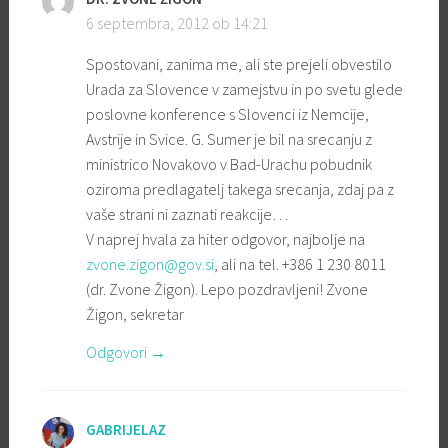
6 septembra, 2012 ob 14:21
Spostovani, zanima me, ali ste prejeli obvestilo
Urada za Slovence v zamejstvu in po svetu glede
poslovne konference s Slovenci iz Nemcije,
Avstrije in Svice. G. Sumer je bil na srecanju z
ministrico Novakovo v Bad-Urachu pobudnik
oziroma predlagatelj takega srecanja, zdaj pa z
vaše strani ni zaznati reakcije…
V naprej hvala za hiter odgovor, najbolje na
zvone.zigon@gov.si
, ali na tel. +386 1 230 8011
(dr. Zvone Žigon). Lepo pozdravljeni! Zvone
Žigon, sekretar
Odgovori
GABRIJELAZ