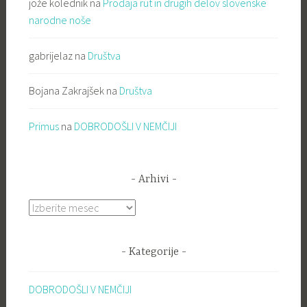
jože kolednik
na
Prodaja rut in drugih delov slovenske
narodne noše
gabrijelaz
na
Društva
Bojana Zakrajšek
na
Društva
Primus
na
DOBRODOŠLI V NEMČIJI
Arhivi
Arhivi
Kategorije
DOBRODOŠLI V NEMČIJI