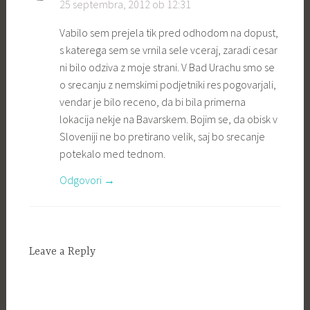
25 septembra, 2012 ob 12:31
Vabilo sem prejela tik pred odhodom na dopust,
s katerega sem se vrnila sele vceraj, zaradi cesar
ni bilo odziva z moje strani. V Bad Urachu smo se
o srecanju z nemskimi podjetniki res pogovarjali,
vendar je bilo receno, da bi bila primerna
lokacija nekje na Bavarskem. Bojim se, da obisk v
Sloveniji ne bo pretirano velik, saj bo srecanje
potekalo med tednom.
Odgovori
Leave a Reply