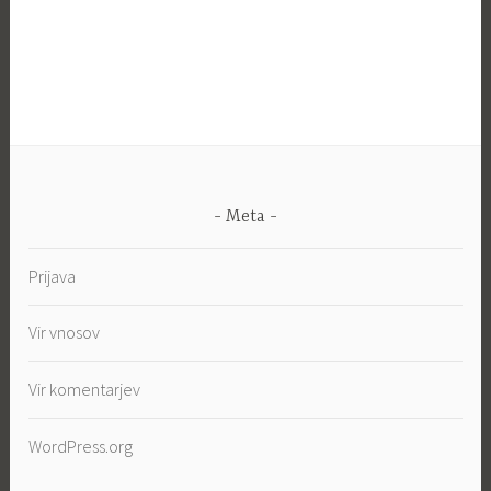
Meta
Prijava
Vir vnosov
Vir komentarjev
WordPress.org