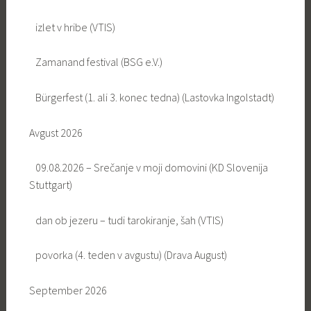
izlet v hribe (VTIS)
Zamanand festival (BSG e.V.)
Bürgerfest (1. ali 3. konec tedna) (Lastovka Ingolstadt)
Avgust 2026
09.08.2026 – Srečanje v moji domovini (KD Slovenija
Stuttgart)
dan ob jezeru – tudi tarokiranje, šah (VTIS)
povorka (4. teden v avgustu) (Drava August)
September 2026