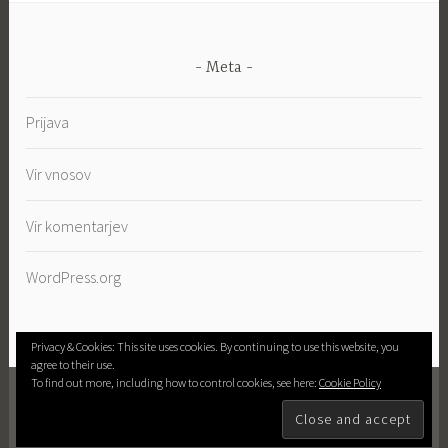
Meta
Prijava
Vir vnosov
Vir komentarjev
WordPress.org
Privacy & Cookies: This site uses cookies. By continuing to use this website, you
agree to their use.
To find out more, including how to control cookies, see here:
Cookie Policy
PROUDLY POWERED BY WORDPRESS
|
THEME:
DARA BY
AUTOMATTIC
.