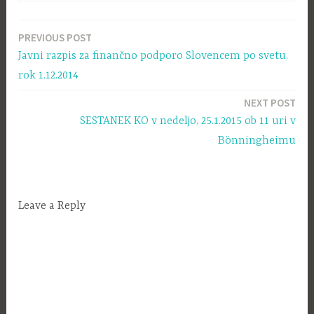
PREVIOUS POST
Navigacija
Javni razpis za finančno podporo Slovencem po svetu,
prispevka
rok 1.12.2014
NEXT POST
SESTANEK KO v nedeljo, 25.1.2015 ob 11 uri v
Bönningheimu
Leave a Reply