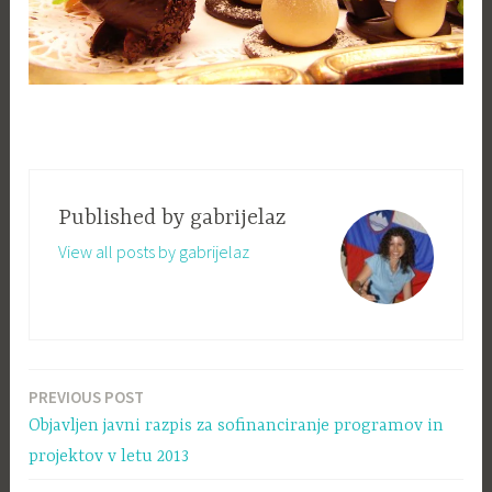
Published by
gabrijelaz
View all posts by gabrijelaz
PREVIOUS POST
Navigacija
Objavljen javni razpis za sofinanciranje programov in
prispevka
projektov v letu 2013