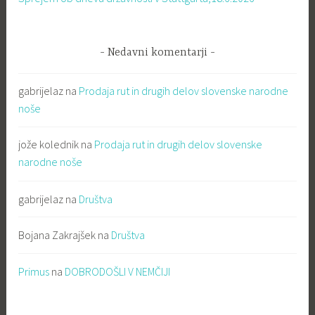
Nedavni komentarji
gabrijelaz
na
Prodaja rut in drugih delov slovenske narodne
noše
jože kolednik
na
Prodaja rut in drugih delov slovenske
narodne noše
gabrijelaz
na
Društva
Bojana Zakrajšek
na
Društva
Primus
na
DOBRODOŠLI V NEMČIJI