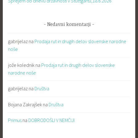
Sprejem ob dnevu državnosti v Stuttgartu,18.6.2026
Nedavni komentarji
gabrijelaz
na
Prodaja rut in drugih delov slovenske narodne
noše
jože kolednik
na
Prodaja rut in drugih delov slovenske
narodne noše
gabrijelaz
na
Društva
Bojana Zakrajšek
na
Društva
Primus
na
DOBRODOŠLI V NEMČIJI