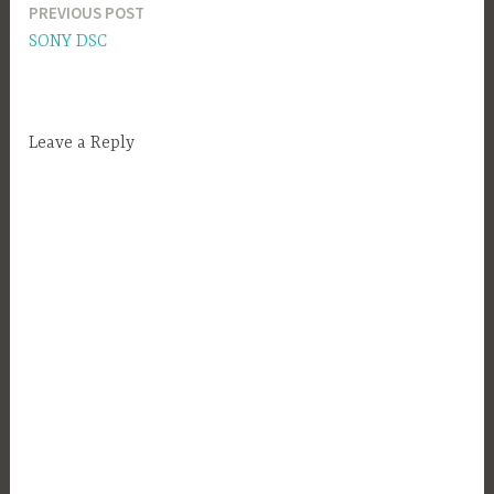
PREVIOUS POST
Navigacija
SONY DSC
prispevka
Leave a Reply