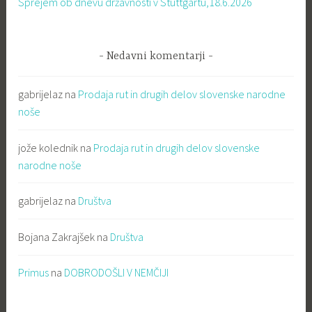
Sprejem ob dnevu državnosti v Stuttgartu,18.6.2026
Nedavni komentarji
gabrijelaz
na
Prodaja rut in drugih delov slovenske narodne
noše
jože kolednik
na
Prodaja rut in drugih delov slovenske
narodne noše
gabrijelaz
na
Društva
Bojana Zakrajšek
na
Društva
Primus
na
DOBRODOŠLI V NEMČIJI