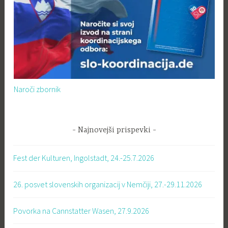
Naroči zbornik
Najnovejši prispevki
Fest der Kulturen, Ingolstadt, 24.-25.7.2026
26. posvet slovenskih organizacij v Nemčiji, 27.-29.11.2026
Povorka na Cannstatter Wasen, 27.9.2026