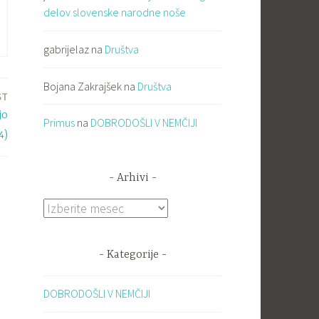
delov slovenske narodne noše
gabrijelaz
na
Društva
Bojana Zakrajšek
na
Društva
ST
jo
Primus
na
DOBRODOŠLI V NEMČIJI
4)
Arhivi
Arhivi
Kategorije
DOBRODOŠLI V NEMČIJI