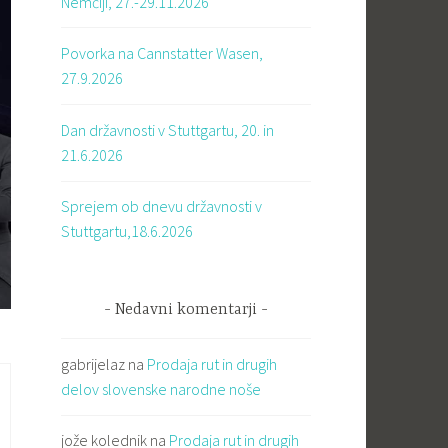
Nemčiji, 27.-29.11.2026
Povorka na Cannstatter Wasen,
27.9.2026
Dan državnosti v Stuttgartu, 20. in
21.6.2026
Sprejem ob dnevu državnosti v
Stuttgartu,18.6.2026
Nedavni komentarji
gabrijelaz
na
Prodaja rut in drugih
delov slovenske narodne noše
jože kolednik
na
Prodaja rut in drugih