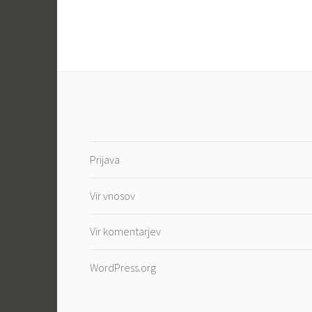
Prijava
Vir vnosov
Vir komentarjev
WordPress.org