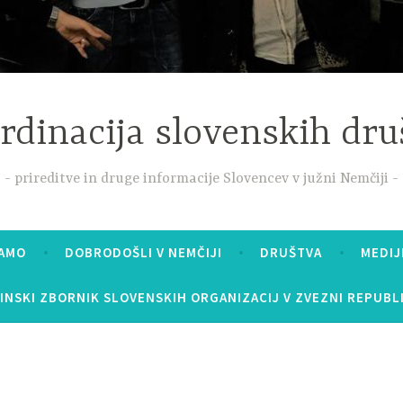
rdinacija slovenskih dru
prireditve in druge informacije Slovencev v južni Nemčiji
MAMO
DOBRODOŠLI V NEMČIJI
DRUŠTVA
MEDIJ
INSKI ZBORNIK SLOVENSKIH ORGANIZACIJ V ZVEZNI REPUBLI