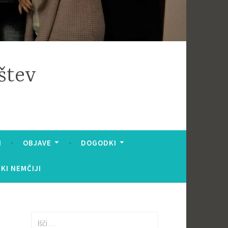
štev
I
OBJAVE
DOGODKI
KI NEMČIJI
Išči: