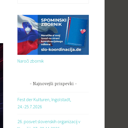
Naroči zbornik
Najnovejši prispevki
Fest der Kulturen, Ingolstadt,
24.-25.7.2026
26. posvet slovenskih organizacij v