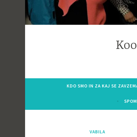
Koo
KDO SMO IN ZA KAJ SE ZAVZE
SPOM
VABILA