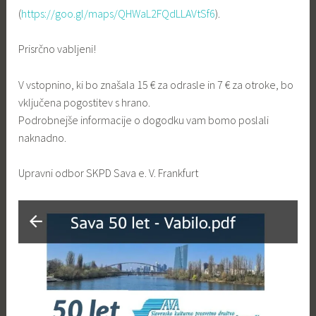
(
https://goo.gl/maps/QHWaL2FQdLLAVtSf6
).
Prisrčno vabljeni!
V vstopnino, ki bo znašala 15 € za odrasle in 7 € za otroke, bo
vključena pogostitev s hrano.
Podrobnejše informacije o dogodku vam bomo poslali
naknadno.
Upravni odbor SKPD Sava e. V. Frankfurt