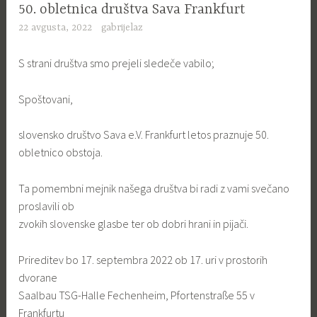
50. obletnica društva Sava Frankfurt
22 avgusta, 2022
gabrijelaz
S strani društva smo prejeli sledeče vabilo;
Spoštovani,
slovensko društvo Sava e.V. Frankfurt letos praznuje 50.
obletnico obstoja.
Ta pomembni mejnik našega društva bi radi z vami svečano
proslavili ob
zvokih slovenske glasbe ter ob dobri hrani in pijači.
Prireditev bo 17. septembra 2022 ob 17. uri v prostorih
dvorane
Saalbau TSG-Halle Fechenheim, Pfortenstraße 55 v
Frankfurtu