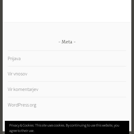
Meta
Prijava
Vir vnosov
Vir komentarjev
WordPress.org
Privacy & Cookies: This site uses cookies. By continuing to use this website, you
agree to their use.