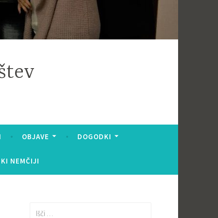
štev
I
OBJAVE
DOGODKI
KI NEMČIJI
Išči: