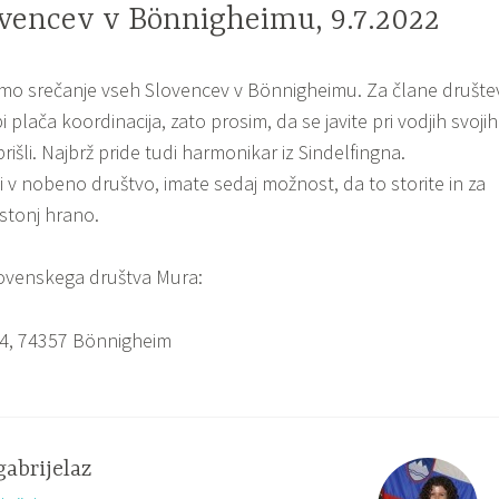
ovencev v Bönnigheimu, 9.7.2022
amo srečanje vseh Slovencev v Bönnigheimu. Za člane društe
i plača koordinacija, zato prosim, da se javite pri vodjih svojih
prišli. Najbrž pride tudi harmonikar iz Sindelfingna.
eni v nobeno društvo, imate sedaj možnost, da to storite in za
astonj hrano.
lovenskega društva Mura:
74, 74357 Bönnigheim
gabrijelaz