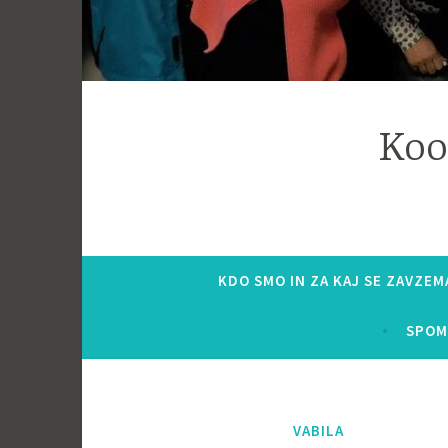
Koo
KDO SMO IN ZA KAJ SE ZAVZE
SPOM
VABILA