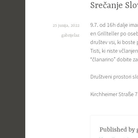
Srečanje Sl
9.7. od 16h dalje im
25 junija, 2022
en Grillteller po oseb
gabrijelaz
društev vsi, ki boste 
Tisti, ki niste včlanj
“članarino” dobite z
Društveni prostori s
Kirchheimer Straße 
Published by