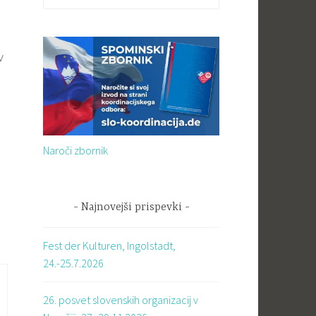
v
Naroči zbornik
Najnovejši prispevki
Fest der Kulturen, Ingolstadt,
24.-25.7.2026
26. posvet slovenskih organizacij v