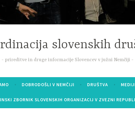
rdinacija slovenskih dru
prireditve in druge informacije Slovencev v južni Nemčiji
MAMO
DOBRODOŠLI V NEMČIJI
DRUŠTVA
MEDIJ
INSKI ZBORNIK SLOVENSKIH ORGANIZACIJ V ZVEZNI REPUBLI