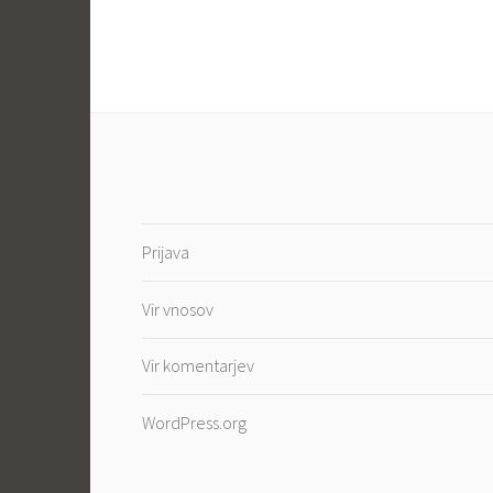
Prijava
Vir vnosov
Vir komentarjev
WordPress.org