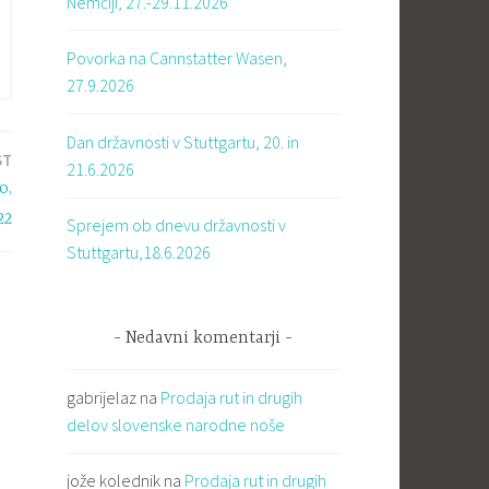
Nemčiji, 27.-29.11.2026
Povorka na Cannstatter Wasen,
27.9.2026
Dan državnosti v Stuttgartu, 20. in
ST
21.6.2026
o,
22
Sprejem ob dnevu državnosti v
Stuttgartu,18.6.2026
Nedavni komentarji
gabrijelaz
na
Prodaja rut in drugih
delov slovenske narodne noše
jože kolednik
na
Prodaja rut in drugih