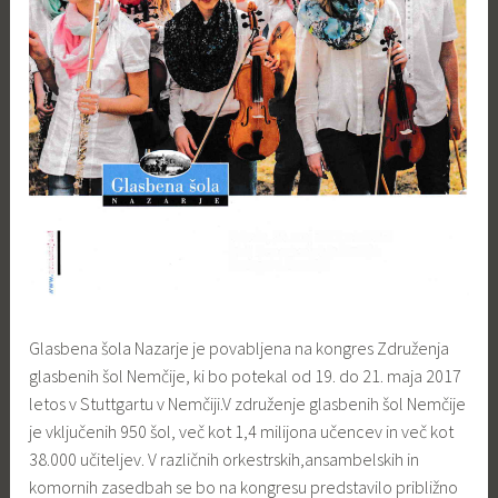
Glasbena šola Nazarje je povabljena na kongres Združenja
glasbenih šol Nemčije, ki bo potekal od 19. do 21. maja 2017
letos v Stuttgartu v Nemčiji.V združenje
glasbenih šol Nemčije
je vključenih 950 šol, več kot 1,4 milijona učencev in več kot
38.000 učiteljev. V različnih orkestrskih,ansambelskih in
komornih zasedbah se bo na kongresu predstavilo približno