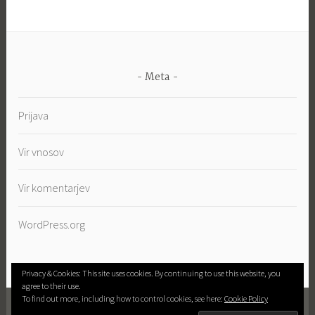
Meta
Prijava
Vir vnosov
Vir komentarjev
WordPress.org
Privacy & Cookies: This site uses cookies. By continuing to use this website, you
agree to their use.
To find out more, including how to control cookies, see here:
Cookie Policy
PROUDLY POWERED BY WORDPRESS
|
THEME: