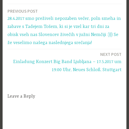
PREVIOUS POST
Navigacija
28.4.2017 smo preživeli nepozaben večer, poln smeha in
prispevka
zabave s Tadejem Tošem, ki si je vzel kar tri dni za
obisk vseh nas Slovencev živečih v južni Nemčiji :))) Se
že veselimo našega naslednjega srečanja!
NEXT POST
Einladung Konzert Big Band Ljubljana – 17.5.2017 um
19:00 Uhr, Neues Schloß, Stuttgart
Leave a Reply