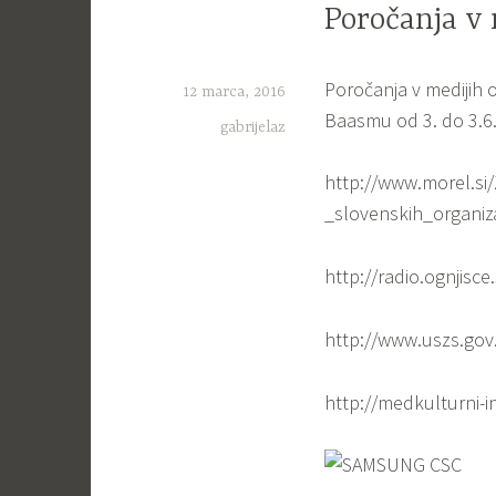
Poročanja v 
Poročanja v medijih o
12 marca, 2016
Baasmu od 3. do 3.6.2
gabrijelaz
http://www.morel.si
_slovenskih_organiza
http://radio.ognjisce
http://www.uszs.gov.
http://medkulturni-i