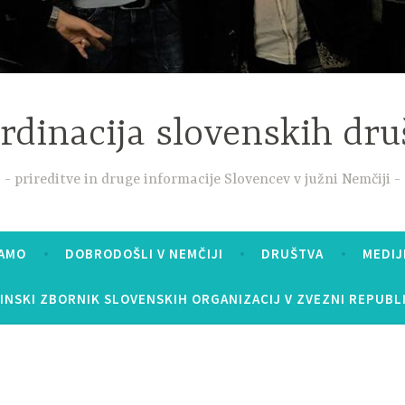
rdinacija slovenskih dru
prireditve in druge informacije Slovencev v južni Nemčiji
MAMO
DOBRODOŠLI V NEMČIJI
DRUŠTVA
MEDIJ
INSKI ZBORNIK SLOVENSKIH ORGANIZACIJ V ZVEZNI REPUBLI