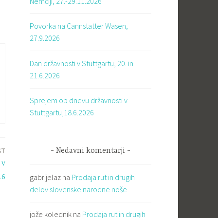
Nemčiji, 27.-29.11.2026
Povorka na Cannstatter Wasen,
27.9.2026
Dan državnosti v Stuttgartu, 20. in
21.6.2026
Sprejem ob dnevu državnosti v
Stuttgartu,18.6.2026
ST
Nedavni komentarji
 v
gabrijelaz
na
Prodaja rut in drugih
16
delov slovenske narodne noše
jože kolednik
na
Prodaja rut in drugih