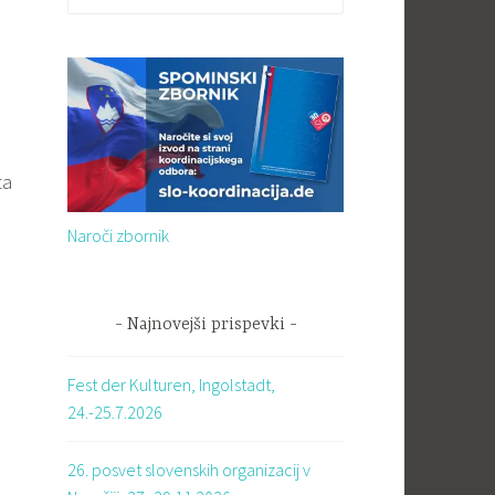
ta
Naroči zbornik
Najnovejši prispevki
Fest der Kulturen, Ingolstadt,
24.-25.7.2026
26. posvet slovenskih organizacij v