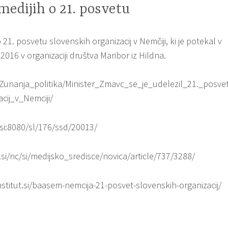
medijih o 21. posvetu
 21. posvetu slovenskih organizacij v Nemčiji, ki je potekal v
016 v organizaciji društva Maribor iz Hildna.
/Zunanja_politika/Minister_Zmavc_se_je_udelezil_21._posve
cij_v_Nemciji/
.si:8080/sl/176/ssd/20013/
si/nc/si/medijsko_sredisce/novica/article/737/3288/
nstitut.si/baasem-nemcija-21-posvet-slovenskih-organizacij/