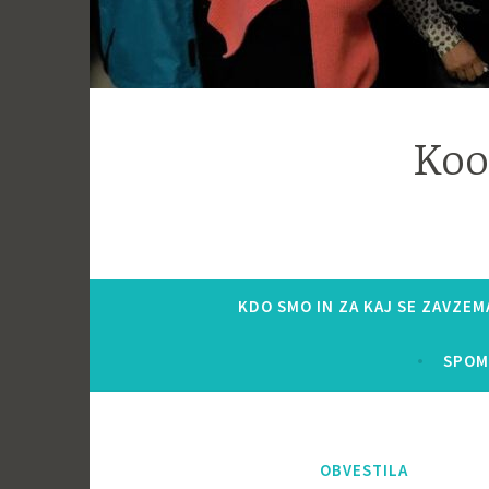
Koo
KDO SMO IN ZA KAJ SE ZAVZE
SPOM
OBVESTILA