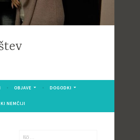
štev
I
OBJAVE
DOGODKI
KI NEMČIJI
Išči: