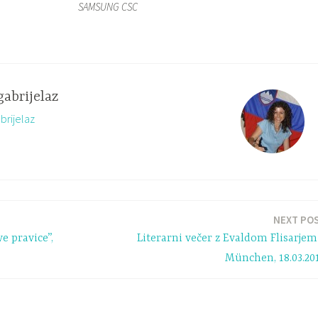
SAMSUNG CSC
gabrijelaz
brijelaz
NEXT PO
e pravice”,
Literarni večer z Evaldom Flisarjem
München, 18.03.20