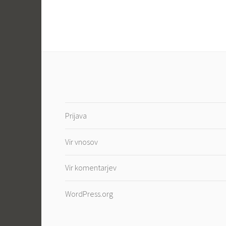
Prijava
Vir vnosov
Vir komentarjev
WordPress.org