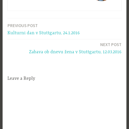
PREVIOUS POST
Navigacija
Kulturni dan v Stuttgartu, 24.1.2016
prispevka
NEXT POST
Zabava ob dnevu žena v Stuttgartu, 12.03.2016
Leave a Reply