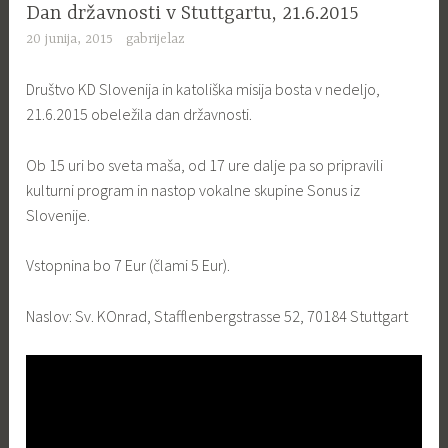
Dan državnosti v Stuttgartu, 21.6.2015
20 junija, 2015
gabrijelaz
Društvo KD Slovenija in katoliška misija bosta v nedeljo,
21.6.2015 obeležila dan državnosti.
Ob 15 uri bo sveta maša, od 17 ure dalje pa so pripravili
kulturni program in nastop vokalne skupine Sonus iz
Slovenije.
Vstopnina bo 7 Eur (člami 5 Eur).
Naslov: Sv. KOnrad, Stafflenbergstrasse 52, 70184 Stuttgart