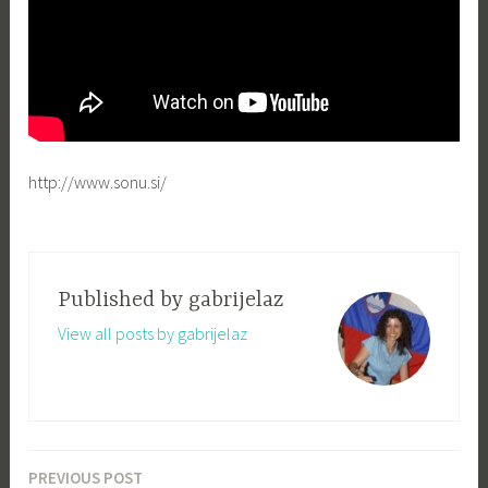
http://www.sonu.si/
Published by
gabrijelaz
View all posts by gabrijelaz
PREVIOUS POST
Navigacija