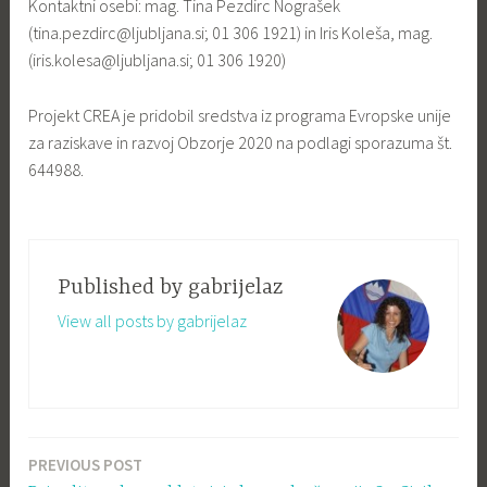
Kontaktni osebi: mag. Tina Pezdirc Nograšek
(
tina.pezdirc@ljubljana.si
; 01 306 1921) in Iris Koleša, mag.
(
iris.kolesa@ljubljana.si
; 01 306 1920)
Projekt CREA je pridobil sredstva iz programa Evropske unije
za raziskave in razvoj Obzorje 2020 na podlagi sporazuma št.
644988.
Published by
gabrijelaz
View all posts by gabrijelaz
PREVIOUS POST
Navigacija