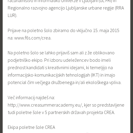
računalništvo in informatiko Univerze v Ljubljani (UL FRI) in
Regionalno razvojno agencijo Ljubljanske urbane regije (RRA
LUR).
Prijave na poletno šolo zbiramo do vključno 15. maja 2015
na: www.f6s.com/crea.
Na poletno šolo se lahko prijaviš sam ali z že oblikovano
podjetniško ekipo. Pri izboru udeležencev bodo imeli
prednost kandidati s kreativnimi idejami, ki temeljijo na
informacijsko-komunikacijskih tehnologijah (IKT) in imajo
potencial čim večjega družbenega in/ali ekološkega vpliva.
Več informacij najdeš na:
http://www.creasummeracademy.eu/, kjer so predstavljene
tudi poletne šole v 5 partnerskih državah projekta CREA.
Ekipa poletne šole CREA