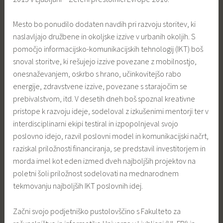
Mesto bo ponudilo dodaten navdih pri razvoju storitev, ki
naslavljajo družbene in okoljske izzive v urbanih okoljih. S
pomočjo informacijsko-komunikacijskih tehnologij (IKT) boš
snoval storitve, ki rešujejo izzive povezane z mobilnostjo,
onesnaževanjem, oskrbo s hrano, učinkovitejšo rabo
energije, zdravstvene izzive, povezane s starajočim se
prebivalstvom, itd. V desetih dneh boš spoznal kreativne
pristope k razvoju ideje, sodeloval z izkušenimi mentorji ter v
interdisciplinarni ekipi testiral in izpopolnjeval svojo
poslovno idejo, razvil poslovni model in komunikacijski načrt,
raziskal priložnosti financiranja, se predstavil investitorjem in
morda imel kot eden izmed dveh najboljših projektov na
poletni šoli priložnost sodelovati na mednarodnem
tekmovanju najboljših IKT poslovnih idej.
Začni svojo podjetniško pustolovščino s Fakulteto za