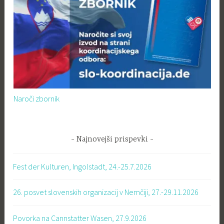
Naroči zbornik
Najnovejši prispevki
Fest der Kulturen, Ingolstadt, 24.-25.7.2026
26. posvet slovenskih organizacij v Nemčiji, 27.-29.11.2026
Povorka na Cannstatter Wasen, 27.9.2026