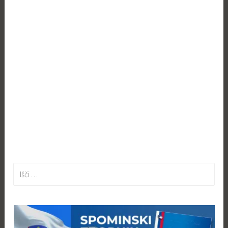
Išči: