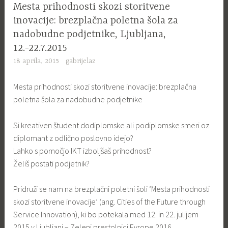
Mesta prihodnosti skozi storitvene
inovacije: brezplačna poletna šola za
nadobudne podjetnike, Ljubljana,
12.-22.7.2015
18 aprila, 2015
gabrijelaz
Mesta prihodnosti skozi storitvene inovacije: brezplačna
poletna šola za nadobudne podjetnike
Si kreativen študent dodiplomske ali podiplomske smeri oz.
diplomant z odlično poslovno idejo?
Lahko s pomočjo IKT izboljšaš prihodnost?
Želiš postati podjetnik?
Pridruži se nam na brezplačni poletni šoli ‘Mesta prihodnosti
skozi storitvene inovacije’ (ang. Cities of the Future through
Service Innovation), ki bo potekala med 12. in 22. julijem
2015 v Ljubljani – Zeleni prestolnici Evrope 2016.