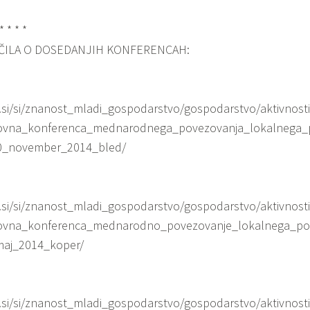
 * * * *
ČILA O DOSEDANJIH KONFERENCAH:
.si/si/znanost_mladi_gospodarstvo/gospodarstvo/aktivnost
lovna_konferenca_mednarodnega_povezovanja_lokalnega_
20_november_2014_bled/
.si/si/znanost_mladi_gospodarstvo/gospodarstvo/aktivnost
lovna_konferenca_mednarodno_povezovanje_lokalnega_p
maj_2014_koper/
.si/si/znanost_mladi_gospodarstvo/gospodarstvo/aktivnost