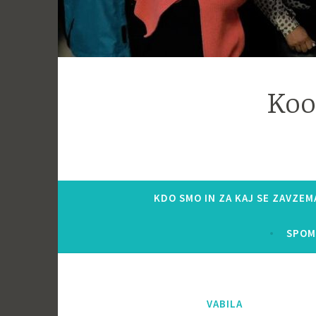
Koo
KDO SMO IN ZA KAJ SE ZAVZE
SPOM
VABILA