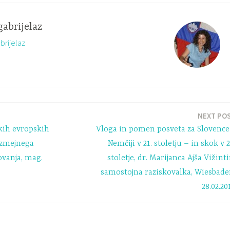
gabrijelaz
brijelaz
NEXT PO
skih evropskih
Vloga in pomen posveta za Slovence
ezmejnega
Nemčiji v 21. stoletju – in skok v 2
vanja, mag.
stoletje, dr. Marijanca Ajša Vižinti
samostojna raziskovalka, Wiesbade
28.02.20