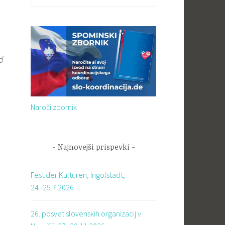
d
Naroči zbornik
Najnovejši prispevki
Fest der Kulturen, Ingolstadt,
24.-25.7.2026
26. posvet slovenskih organizacij v