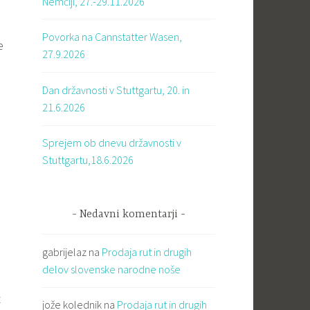
Nemčiji, 27.-29.11.2026
Povorka na Cannstatter Wasen,
e
27.9.2026
Dan državnosti v Stuttgartu, 20. in
21.6.2026
Sprejem ob dnevu državnosti v
Stuttgartu,18.6.2026
Nedavni komentarji
gabrijelaz
na
Prodaja rut in drugih
delov slovenske narodne noše
t
jože kolednik
na
Prodaja rut in drugih