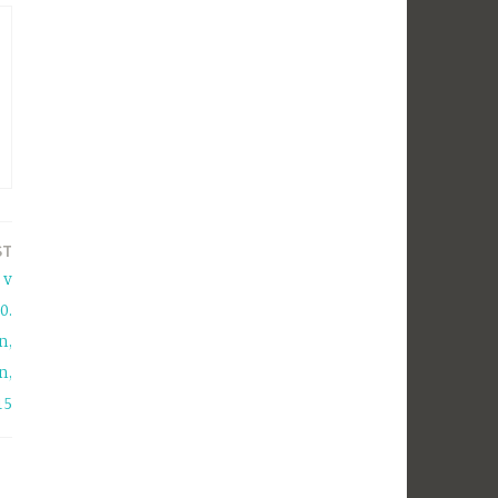
ST
 v
0.
n,
n,
15