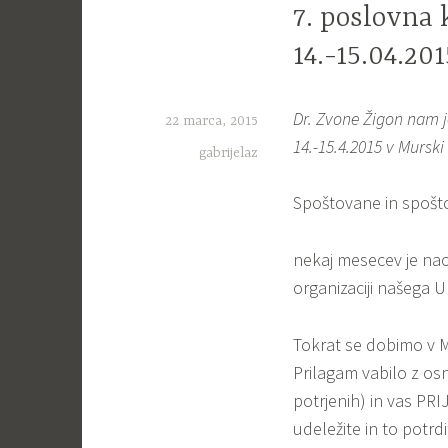
7. poslovna
14.-15.04.201
Dr. Zvone Žigon nam j
22 marca, 2015
14.-15.4.2015 v Murski 
gabrijelaz
Spoštovane in spošt
nekaj mesecev je nao
organizaciji našega U
Tokrat se dobimo v Mur
Prilagam vabilo z os
potrjenih) in vas PR
udeležite in to potrdi