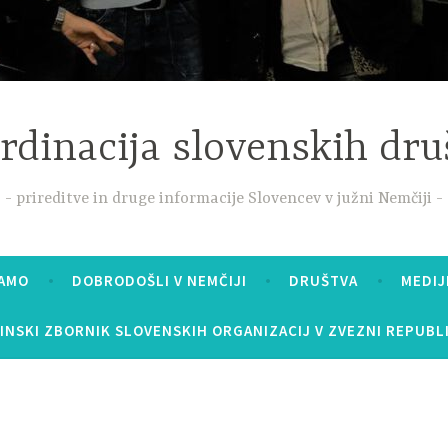
rdinacija slovenskih dru
prireditve in druge informacije Slovencev v južni Nemčiji
MAMO
DOBRODOŠLI V NEMČIJI
DRUŠTVA
MEDIJ
INSKI ZBORNIK SLOVENSKIH ORGANIZACIJ V ZVEZNI REPUBLI