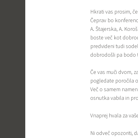
Hkrati vas prosim, č
Čeprav bo konferenca
A. Štajerska, A. Koro
boste več kot dobrodo
predvideni tudi sodelu
dobrodošli pa bodo tu
Če vas muči dvom, za
pogledate poročila o
Več o samem namenu i
osnutka vabila in pr
Vnaprej hvala za vaš
Ni odveč opozoriti, 