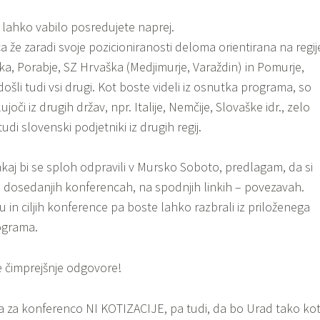
e lahko vabilo posredujete naprej.
 že zaradi svoje pozicioniranosti deloma orientirana na regij
ška, Porabje, SZ Hrvaška (Medjimurje, Varaždin) in Pomurje,
šli tudi vsi drugi. Kot boste videli iz osnutka programa, so
joči iz drugih držav, npr. Italije, Nemčije, Slovaške idr., zelo
di slovenski podjetniki iz drugih regij.
kaj bi se sploh odpravili v Mursko Soboto, predlagam, da si
 dosedanjih konferencah, na spodnjih linkih – povezavah.
n ciljih konference pa boste lahko razbrali iz priloženega
ograma.
e čimprejšnje odgovore!
da za konferenco NI KOTIZACIJE, pa tudi, da bo Urad tako ko