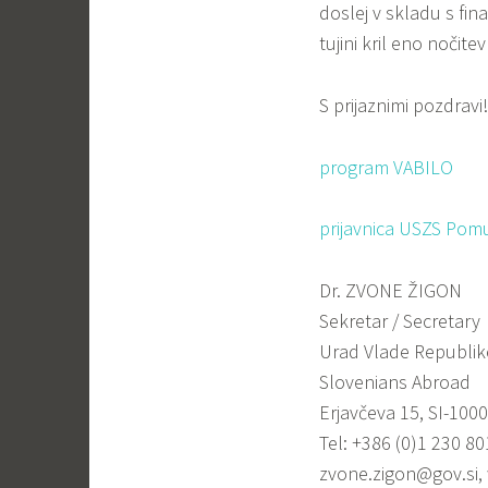
doslej v skladu s fi
tujini kril eno nočite
S prijaznimi pozdravi!
program VABILO
prijavnica USZS Pom
Dr. ZVONE ŽIGON
Sekretar / Secretary
Urad Vlade Republike 
Slovenians Abroad
Erjavčeva 15, SI-1000
Tel: +386 (0)1 230 80
zvone.zigon@gov.si
,