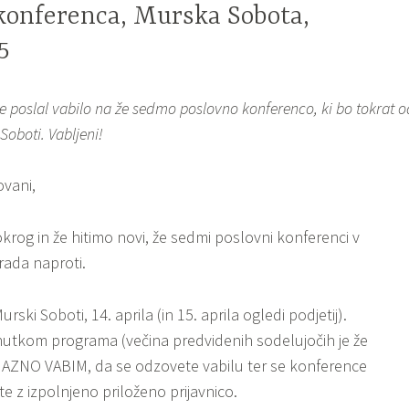
 konferenca, Murska Sobota,
5
e poslal vabilo na že sedmo poslovno konferenco, ki bo tokrat o
Soboti. Vabljeni!
ovani,
krog in že hitimo novi, že sedmi poslovni konferenci v
rada naproti.
ski Soboti, 14. aprila (in 15. aprila ogledi podjetij).
nutkom programa (večina predvidenih sodelujočih je že
IJAZNO VABIM, da se odzovete vabilu ter se konference
te z izpolnjeno priloženo prijavnico.