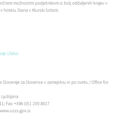
nančnimi možnostmi podjetnikom iz bolj oddaljenih krajev v
v v hotelu Diana v Murski Soboti.
urje 15doc
Slovenije za Slovence v zamejstvu in po svetu / Office for
 Ljubljana
11; Fax: +386 (0)1 230 8017
 www.uszs.gov.si