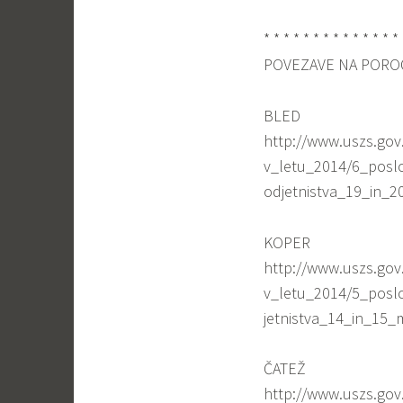
* * * * * * * * * * * * * *
POVEZAVE NA PORO
BLED
http://www.uszs.gov
v_letu_2014/6_pos
odjetnistva_19_in_
KOPER
http://www.uszs.gov
v_letu_2014/5_pos
jetnistva_14_in_15_
ČATEŽ
http://www.uszs.gov