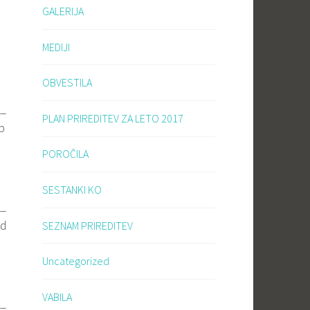
GALERIJA
MEDIJI
OBVESTILA
i_
PLAN PRIREDITEV ZA LETO 2017
p
POROČILA
SESTANKI KO
i_
od
SEZNAM PRIREDITEV
Uncategorized
VABILA
i_