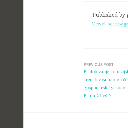
Published by
View all posts by ga
PREVIOUS POST
Navigacija
Pridobivanje kohezij
prispevka
sredstev za namen č
gospodarskega sodelo
Primož Ilešič