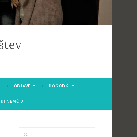
štev
I
OBJAVE
DOGODKI
KI NEMČIJI
Išči: