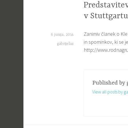
Predstavitev
v Stuttgartu
Zanimiv članek o Kle
6 junija, 2014
in spominkov, ki se je
gabrijelaz
http://www.rodnagrud
Published by
View all posts by ga