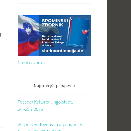
l
Naroči zbornik
Najnovejši prispevki
Fest der Kulturen, Ingolstadt,
24.-25.7.2026
26. posvet slovenskih organizacij v