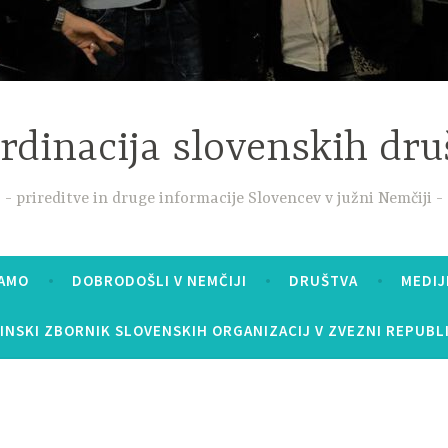
rdinacija slovenskih dru
prireditve in druge informacije Slovencev v južni Nemčiji
MAMO
DOBRODOŠLI V NEMČIJI
DRUŠTVA
MEDIJ
INSKI ZBORNIK SLOVENSKIH ORGANIZACIJ V ZVEZNI REPUBLI