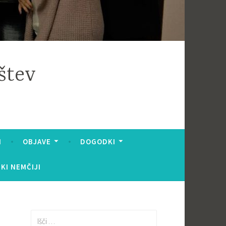
štev
I
OBJAVE
DOGODKI
KI NEMČIJI
Išči: