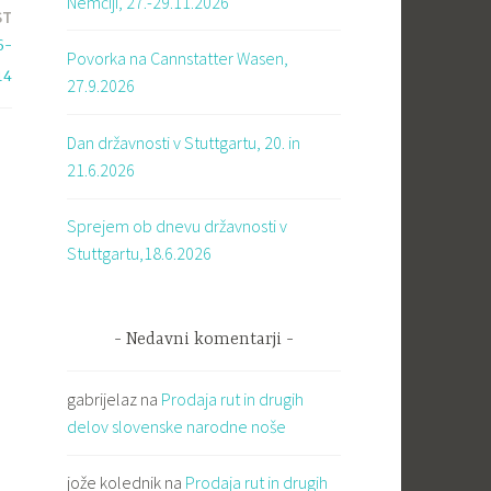
Nemčiji, 27.-29.11.2026
ST
6-
Povorka na Cannstatter Wasen,
14
27.9.2026
Dan državnosti v Stuttgartu, 20. in
21.6.2026
Sprejem ob dnevu državnosti v
Stuttgartu,18.6.2026
Nedavni komentarji
gabrijelaz
na
Prodaja rut in drugih
delov slovenske narodne noše
jože kolednik
na
Prodaja rut in drugih