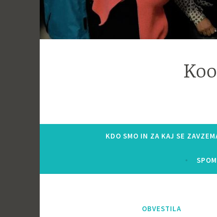
Koo
KDO SMO IN ZA KAJ SE ZAVZE
SPOM
OBVESTILA