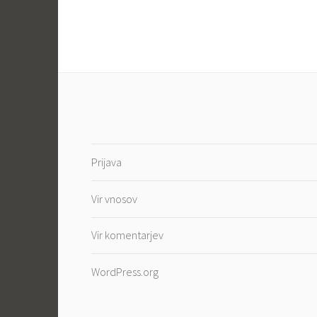
Prijava
Vir vnosov
Vir komentarjev
WordPress.org