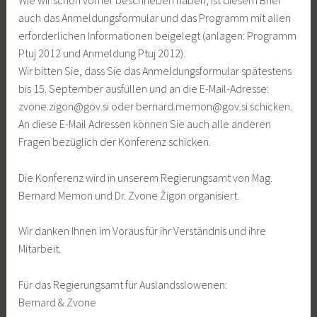
Wie wir schon vorher beschrieben haben, ist diesem Brief
auch das Anmeldungsformular und das Programm mit allen
erforderlichen Informationen beigelegt (anlagen: Programm
Ptuj 2012 und Anmeldung Ptuj 2012).
Wir bitten Sie, dass Sie das Anmeldungsformular spätestens
bis 15. September ausfüllen und an die E-Mail-Adresse:
zvone.zigon@gov.si
oder
bernard.memon@gov.si
schicken.
An diese E-Mail Adressen können Sie auch alle anderen
Fragen bezüglich der Konferenz schicken.
Die Konferenz wird in unserem Regierungsamt von Mag.
Bernard Memon und Dr. Zvone Žigon organisiert.
Wir danken Ihnen im Voraus für ihr Verständnis und ihre
Mitarbeit.
Für das Regierungsamt für Auslandsslowenen:
Bernard & Zvone