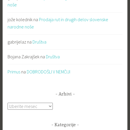
noše
jože kolednik
na
Prodaja rut in drugih delov slovenske
narodne noše
gabrijelaz
na
Društva
Bojana Zakrajšek
na
Društva
Primus
na
DOBRODOŠLI V NEMČIJI
Arhivi
Arhivi
Kategorije