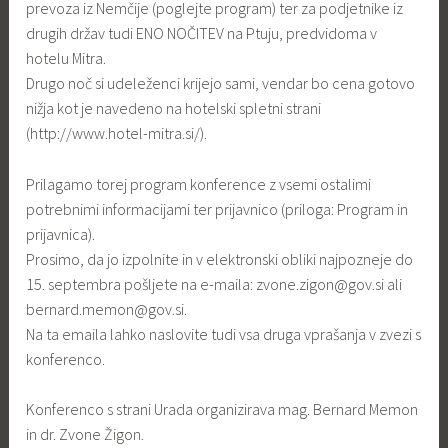
prevoza iz Nemčije (poglejte program) ter za podjetnike iz
drugih držav tudi ENO NOČITEV na Ptuju, predvidoma v
hotelu Mitra.
Drugo noč si udeleženci krijejo sami, vendar bo cena gotovo
nižja kot je navedeno na hotelski spletni strani
(http://www.hotel-mitra.si/).
Prilagamo torej program konference z vsemi ostalimi
potrebnimi informacijami ter prijavnico (priloga: Program in
prijavnica).
Prosimo, da jo izpolnite in v elektronski obliki najpozneje do
15. septembra pošljete na e-maila:
zvone.zigon@gov.si
ali
bernard.memon@gov.si
.
Na ta emaila lahko naslovite tudi vsa druga vprašanja v zvezi s
konferenco.
Konferenco s strani Urada organizirava mag. Bernard Memon
in dr. Zvone Žigon.