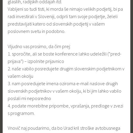
glasilih, radijskih oddajah itd.
Vabljeni so tudi tisti, ki morda še nimajo velikih podjetij, bi pa
radi investirali v Sloveniji, odprli tam svoje podjetje, želeli
predstavljati katero od slovenskih podjetij v vašem
poslovnem svetu in podobno.
Vljudno vas prosimo, da čim prej:
1. sporočite, ali se boste konference lahko udeležili (“pred-
prijava”) – izpolnite prijavnico
2. naše vabilo posredujete drugim slovenskim podjetnikom v
vašem okolju
3. nam posredujete imena oziroma e-mail naslove drugih
slovenskih podjetnikov v vašem okolju, ki bi jim lahko vabilo
poslali mi neposredno
4. podate morebitne pripombe, vprašanja, predloge v zvezi
s programom.
Vnovič naj poudarimo, da bo Urad kril stroške avtobusnega