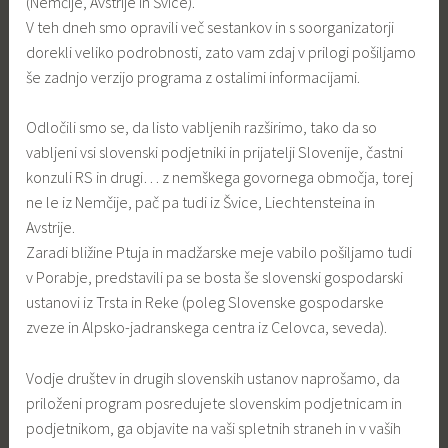
(Nemčije, Avstrije in Švice).
V teh dneh smo opravili več sestankov in s soorganizatorji
dorekli veliko podrobnosti, zato vam zdaj v prilogi pošiljamo
še zadnjo verzijo programa z ostalimi informacijami.
Odločili smo se, da listo vabljenih razširimo, tako da so
vabljeni vsi slovenski podjetniki in prijatelji Slovenije, častni
konzuli RS in drugi… z nemškega govornega območja, torej
ne le iz Nemčije, pač pa tudi iz Švice, Liechtensteina in
Avstrije.
Zaradi bližine Ptuja in madžarske meje vabilo pošiljamo tudi
v Porabje, predstavili pa se bosta še slovenski gospodarski
ustanovi iz Trsta in Reke (poleg Slovenske gospodarske
zveze in Alpsko-jadranskega centra iz Celovca, seveda).
Vodje društev in drugih slovenskih ustanov naprošamo, da
priloženi program posredujete slovenskim podjetnicam in
podjetnikom, ga objavite na vaši spletnih straneh in v vaših