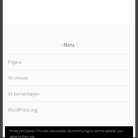
Meta
Prijava
Vir vnosov
Vir komentarjev
WordPress.org
Privacy & Cookies: This site uses cookies. By continuing to use this website, you
agree to their use.