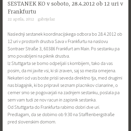
SESTANEK KO v soboto, 28.4.2012 ob 12 uri v
Frankfurtu
22 aprila, 2012
gabrijelaz
Naslednji sestanek koordinacijskega odbora bo 28.4.2012 ob
12 uri v prostorih drustva Sava v Frankfurtu na naslovu
Sontraer Straße 3, 60386 Frankfurt am Main. Po sestanku pa
smo povabljeni na piknik drustva.
Iz Stuttgarta se bomo odpeljali s kombijem, tako da vas
posim, da mi javite vsi, ki sli zraven, saj so mesta omejena.
Nekateri od vas boste prisli seveda direktno tja, med drugimi
nas blagajnik, ki bo pripravil seznam placnikov clanarine, o
cemer smo se pogovarjali na zadnjem sestanku, poslala pa
sem vam tudi ze nov racun in zapisnik sestanka.
Od Stuttgarta do Frankfurta rabimo dobri dve uri.
Predlagam, da se dobimo ob 9:30 na Stafflenbergstraße
pred slovenskim domom.