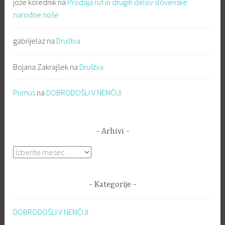
jože kolednik
na
Prodaja rut in drugih delov slovenske
narodne noše
gabrijelaz
na
Društva
Bojana Zakrajšek
na
Društva
Primus
na
DOBRODOŠLI V NEMČIJI
Arhivi
Arhivi
Kategorije
DOBRODOŠLI V NEMČIJI