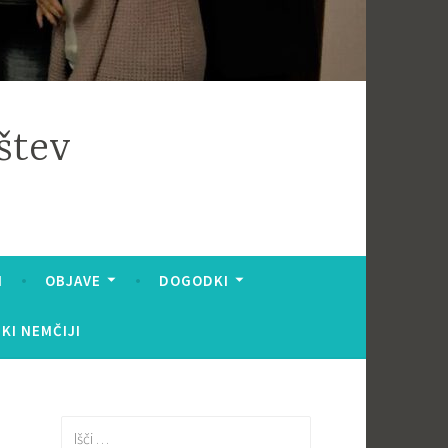
štev
I
OBJAVE
DOGODKI
KI NEMČIJI
Išči: