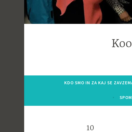
Koo
KDO SMO IN ZA KAJ SE ZAVZE
SPOM
10