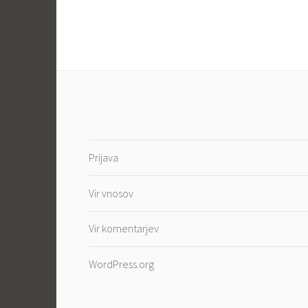
Prijava
Vir vnosov
Vir komentarjev
WordPress.org