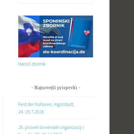
Naroči zbornik
Najnovejši prispevki
Fest der Kulturen, Ingolstadt,
24.-25.7.2026
26. posvet slovenskih organizacij v