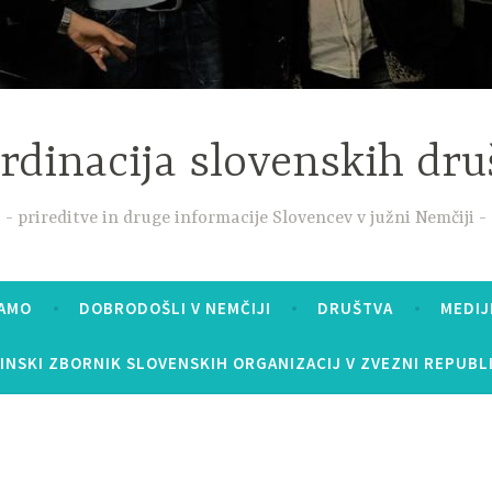
rdinacija slovenskih dru
prireditve in druge informacije Slovencev v južni Nemčiji
MAMO
DOBRODOŠLI V NEMČIJI
DRUŠTVA
MEDIJ
INSKI ZBORNIK SLOVENSKIH ORGANIZACIJ V ZVEZNI REPUBLI