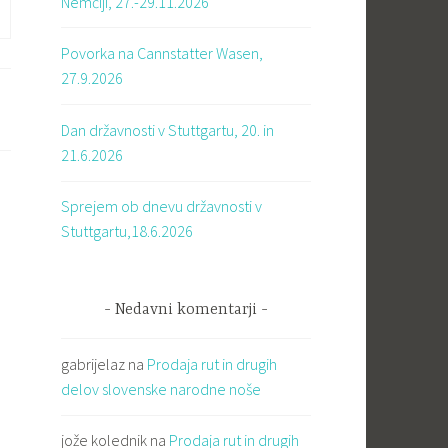
Nemčiji, 27.-29.11.2026
Povorka na Cannstatter Wasen,
27.9.2026
Dan državnosti v Stuttgartu, 20. in
21.6.2026
Sprejem ob dnevu državnosti v
Stuttgartu,18.6.2026
Nedavni komentarji
gabrijelaz
na
Prodaja rut in drugih
delov slovenske narodne noše
jože kolednik
na
Prodaja rut in drugih